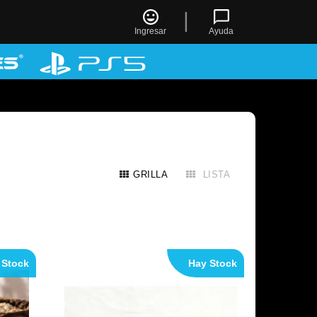
|
Ingresar
Ayuda
GRILLA
LISTA
 Stock
Hay Stock