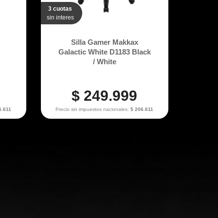
3 cuotas
sin interes
Silla Gamer Makkax
Galactic White D1183 Black
/ White
$ 249.999
6.611
Precio sin impuestos nacionales:
$ 206.611