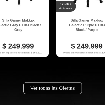
3 cuotas
sin interes
Silla Gamer Makkax
Silla Gamer Makkax
lactic Gray D1183 Black /
Galactic Purple D1183
Gray
Black / Purple
$ 249.999
$ 249.999
io sin impuestos nacionales:
$ 206.611
Precio sin impuestos nacionales:
$ 20
Ver todas las Ofertas