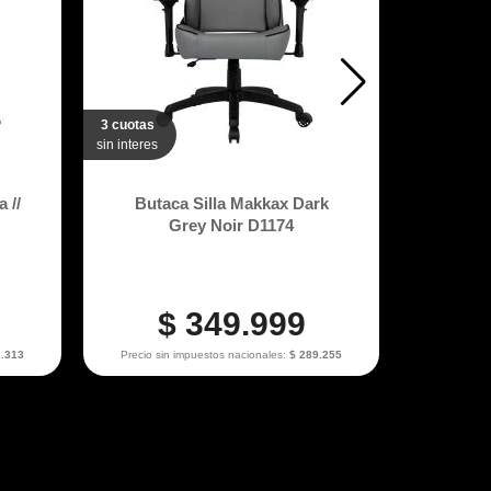
3 cuotas
3 cuotas
sin interes
sin interes
 //
Butaca Silla Makkax Dark
Butac
Grey Noir D1174
Whi
$ 349.999
2.313
Precio sin impuestos nacionales:
$ 289.255
Precio si