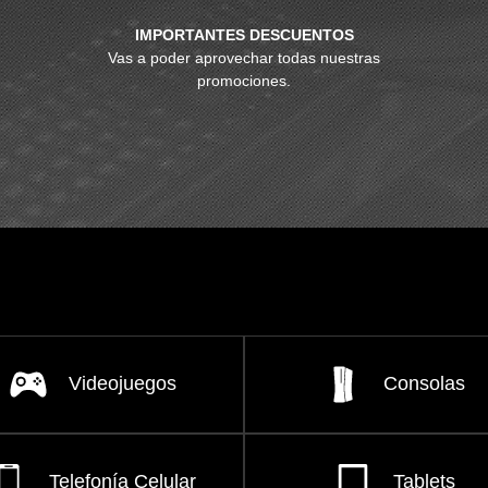
IMPORTANTES DESCUENTOS
Vas a poder aprovechar todas nuestras
promociones.
Videojuegos
Consolas
Telefonía Celular
Tablets