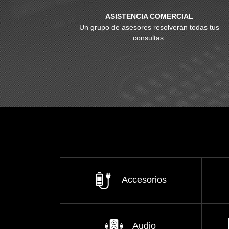
ASISTENCIA COMERCIAL
Un grupo de asesores resolverán todas tus
consultas.
Accesorios
Audio