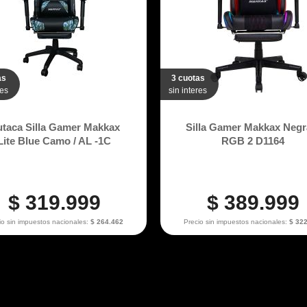
as
3 cuotas
res
sin interes
taca Silla Gamer Makkax
Silla Gamer Makkax Negra
Lite Blue Camo / AL -1C
RGB 2 D1164
$ 319.999
$ 389.999
io sin impuestos nacionales:
$ 264.462
Precio sin impuestos nacionales:
$ 32