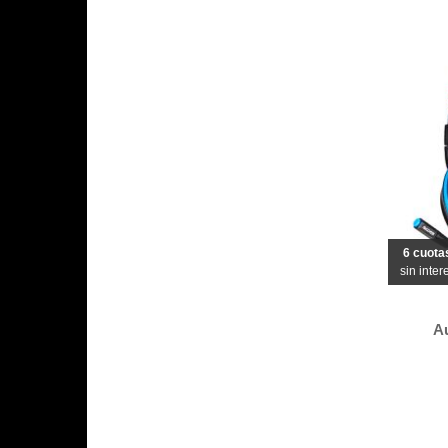
6 cuota
sin inter
A