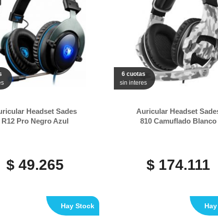
s
6 cuotas
es
sin interes
uricular Headset Sades
Auricular Headset Sade
R12 Pro Negro Azul
810 Camuflado Blanco
$ 49.265
$ 174.111
Hay Stock
Hay