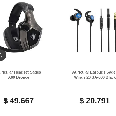
s
es
uricular Headset Sades
Auricular Earbuds Sade
A60 Bronce
Wings 20 SA-606 Black
$ 49.667
$ 20.791