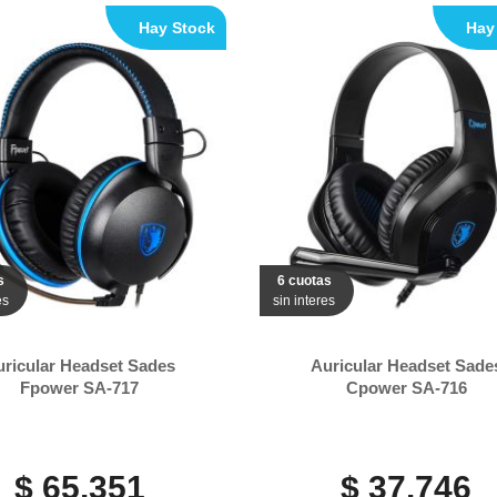
Hay Stock
Hay
s
6 cuotas
es
sin interes
uricular Headset Sades
Auricular Headset Sade
Fpower SA-717
Cpower SA-716
$ 65.351
$ 37.746