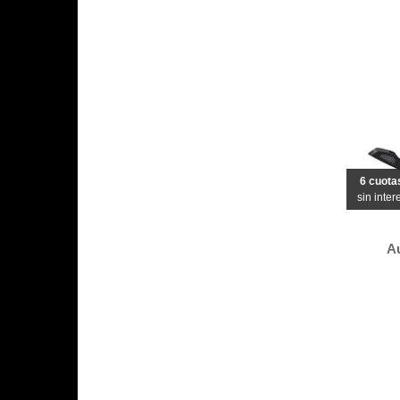
6 cuota
sin inter
A