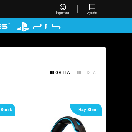
|
Ingresar
Ayuda
GRILLA
LISTA
 Stock
Hay Stock