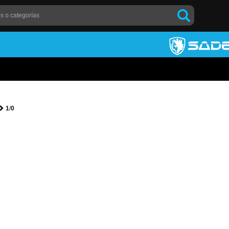
1
/
0