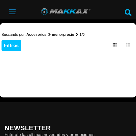
Buscando por:
Accesorios
menorprecio
1
/
0
Filtros
NEWSLETTER
Entérate las últimas novedades y promociones