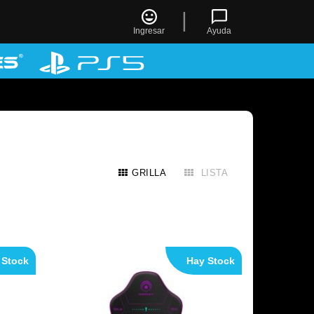
|
Ingresar
Ayuda
GRILLA
LISTA
 Stock
Hay Stock