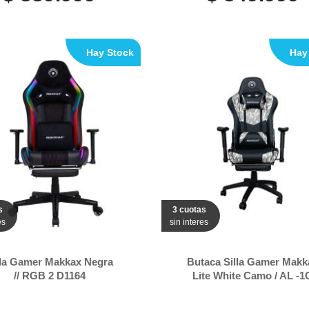
Hay Stock
Hay
s
3 cuotas
es
sin interes
lla Gamer Makkax Negra
Butaca Silla Gamer Makk
// RGB 2 D1164
Lite White Camo / AL -1