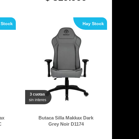
 Stock
Hay Stock
3 cuotas
sin interes
ax
Butaca Silla Makkax Dark
C
Grey Noir D1174