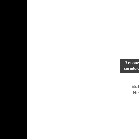
3 cuota
sin inter
But
Ne