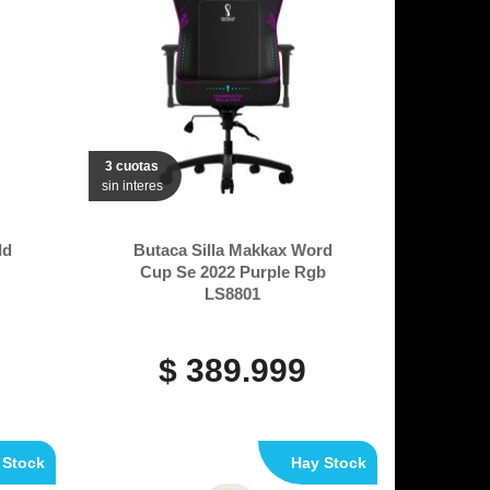
3 cuotas
sin interes
ld
Butaca Silla Makkax Word
Cup Se 2022 Purple Rgb
LS8801
$ 389.999
 Stock
Hay Stock