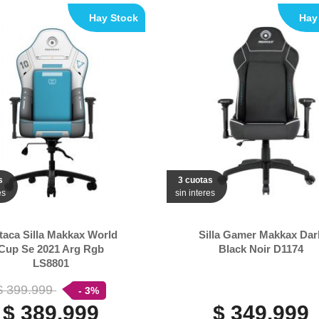
Hay Stock
Hay
s
3 cuotas
es
sin interes
taca Silla Makkax World
Silla Gamer Makkax Dar
Cup Se 2021 Arg Rgb
Black Noir D1174
LS8801
$ 399.999
- 3%
$ 389.999
$ 349.999