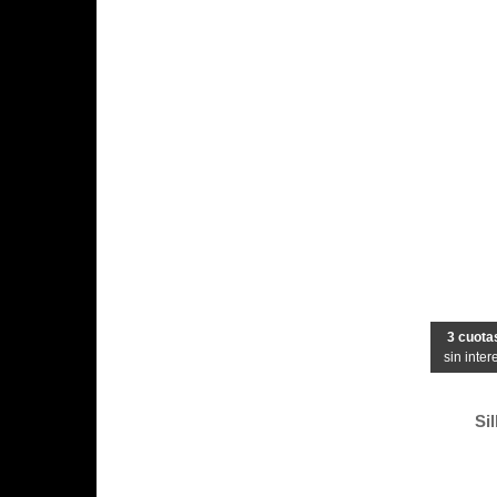
3 cuota
sin inter
Si