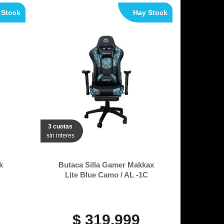
 Stock
Hay Stock
3 cuotas
sin interes
k
Butaca Silla Gamer Makkax
Lite Blue Camo / AL -1C
$ 319.999