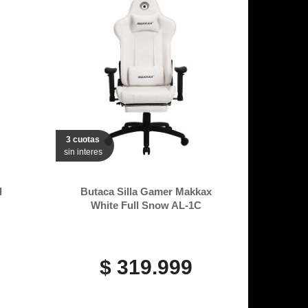
3 cuotas
sin interes
d
Butaca Silla Gamer Makkax
White Full Snow AL-1C
$ 319.999