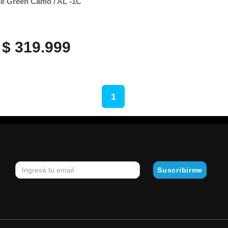
te Green Camo / AL -1C
$ 319.999
1