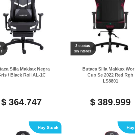
s
3 cuotas
es
sin interes
taca Silla Makkax Negra
Butaca Silla Makkax Wor
ris / Black Roll AL-1C
Cup Se 2022 Red Rgb
LS8801
$ 364.747
$ 389.999
Hay Stock
Hay