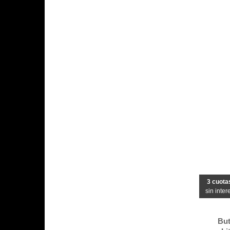
3 cuota
sin inter
But