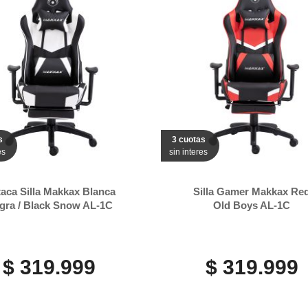
s
3 cuotas
es
sin interes
aca Silla Makkax Blanca
Silla Gamer Makkax Re
gra / Black Snow AL-1C
Old Boys AL-1C
$ 319.999
$ 319.999