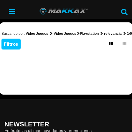
Buscando por:
Video Juegos
Video Juegos
Playstation
relevancia
1
/
0
Filtros
NEWSLETTER
Entérate las últimas novedades y promociones