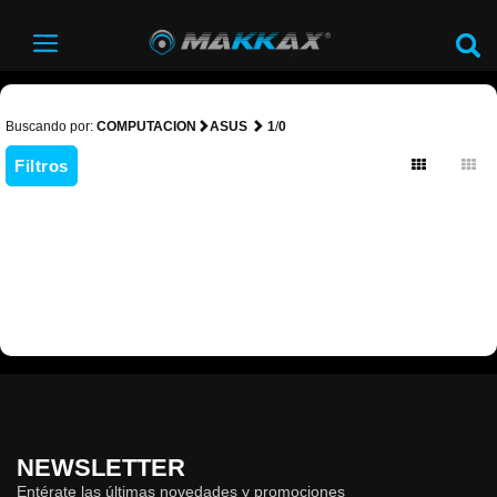
Buscando por:
COMPUTACION
ASUS
1
/
0
Filtros
NEWSLETTER
Entérate las últimas novedades y promociones