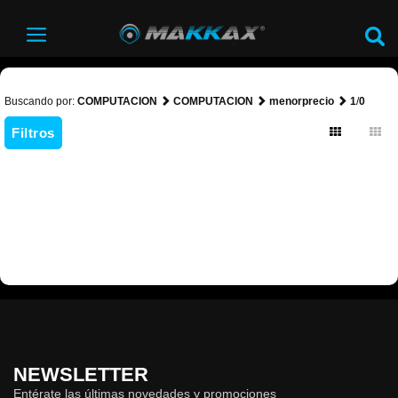
Buscando por:
COMPUTACION
COMPUTACION
menorprecio
1
/
0
Filtros
NEWSLETTER
Entérate las últimas novedades y promociones