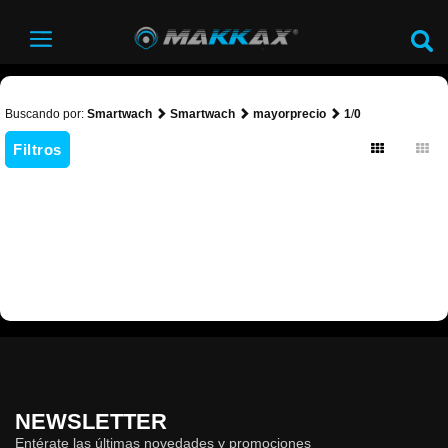
Buscando por:
Smartwach
Smartwach
mayorprecio
1
/
0
Filtros
NEWSLETTER
Entérate las últimas novedades y promociones