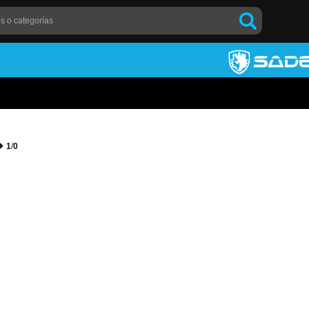
1
/
0