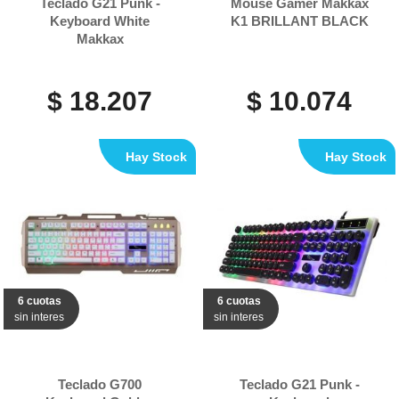
Teclado G21 Punk -
Mouse Gamer Makkax
Keyboard White
K1 BRILLANT BLACK
Makkax
$ 18.207
$ 10.074
Hay Stock
Hay Stock
6 cuotas
6 cuotas
sin interes
sin interes
Teclado G700
Teclado G21 Punk -