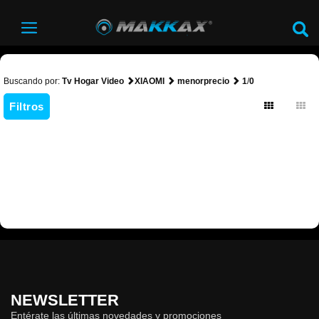
Buscando por:
Tv Hogar Video
XIAOMI
menorprecio
1
/
0
Filtros
NEWSLETTER
Entérate las últimas novedades y promociones