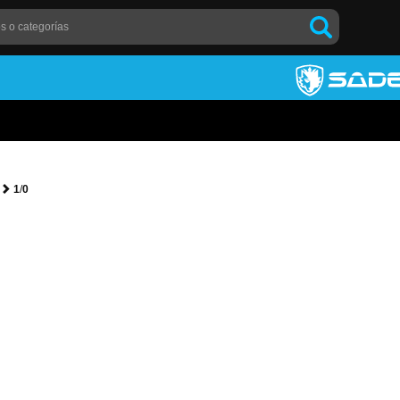
1
/
0