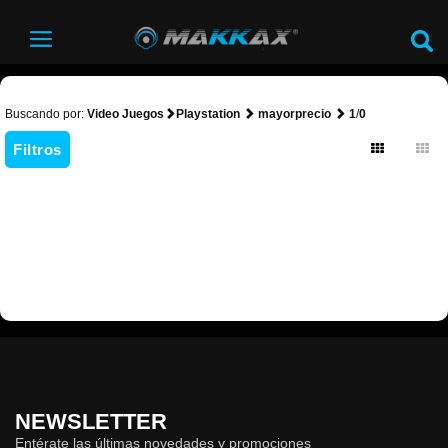
Buscando por:
Video Juegos
Playstation
mayorprecio
1
/
0
Filtros
NEWSLETTER
Entérate las últimas novedades y promociones