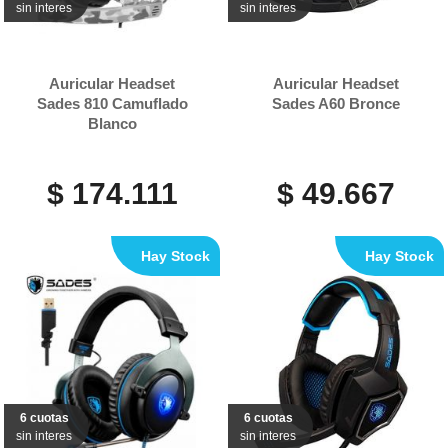
sin interes
sin interes
Auricular Headset
Auricular Headset
Sades 810 Camuflado
Sades A60 Bronce
Blanco
$ 174.111
$ 49.667
Hay Stock
Hay Stock
6 cuotas
6 cuotas
sin interes
sin interes