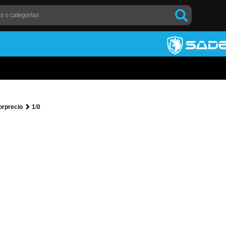
rprecio
1
/
0