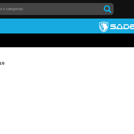
1
/
0